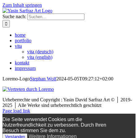
Zum Inhalt springen
Suche nach:
home
portfolio
vita
vita (deutsch)
vita (english)
kontakt
impressum
Loremo-Logo
Stephan Wolf
2024-05-05T09:27:12+02:00
Urheberrechte und Copyright : Yasin David Sarfraz Art © │ 2019-
2025 │ Alle Werke sind urheberrechtlich geschützt
Page load link
Die Seite verwendet Cookies um die
Nutzerfreundlichkeit zu verbessern. Durch Ihren
Besuch stimmen Sie dem zu.
Weitere Informationen
Verstanden